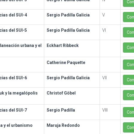
Con
ias del SUI-4
Sergio Padilla Galicia
V
Con
ias del SUI-5
Sergio Padilla Galicia
VI
Con
laneación urbana y el
Eckhart Ribbeck
Con
Catherine Paquette
Con
ias del SUI-6
Sergio Padilla Galicia
VII
Con
uk y la megalópolis
Christof Göbel
Con
ias del SUI-7
Sergio Padilla
VIII
Con
ra y el urbanismo
Maruja Redondo
Con