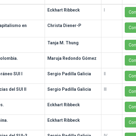
Eckhart Ribbeck
I
Con
apitalismo en
Christa Diener-P
Con
Tanja M. Thung
Con
Colombia.
Maruja Redondo Gómez
Con
ráneo SUI I
Sergio Padilla Galicia
II
Con
as del SUI II
Sergio Padilla Galicia
III
Con
s.
Eckhart Ribbeck
Con
ina.
Eckhart Ribbeck
Con
ias del SUI-3
Sergio Padilla Galicia
IV