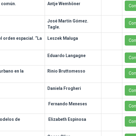
r común.
Antje Wemhöner
Con
José Martín Gómez.
Con
Tagle.
l orden espacial. “La
Leszek Maluga
Con
Eduardo Langagne
Con
urbano en la
Rinio Bruttomesso
Con
Daniela Frogheri
Con
Fernando Meneses
Con
modelos de
Elizabeth Espinosa
Con