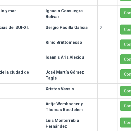
ío y mar
Ignacio Consuegra
Con
Bolívar
as del SUI-XI.
Sergio Padilla Galicia
XII
Con
Rinio Bruttomesso
Con
Ioannis Aris Alexiou
Con
de la ciudad de
José Martín Gómez
Con
Tagle
Xristos Vassis
Con
Antje Wemhoener y
Con
Thomas Roettchen
Luis Monterrubio
Con
Hernández