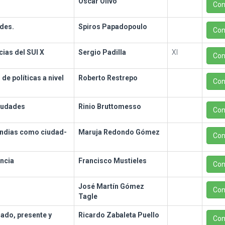
Oscar Olivo
Con
ades.
Spiros Papadopoulo
Con
ias del SUI X
Sergio Padilla
XI
Con
de políticas a nivel
Roberto Restrepo
Con
ciudades
Rinio Bruttomesso
Con
Indias como ciudad-
Maruja Redondo Gómez
Con
encia
Francisco Mustieles
Con
José Martín Gómez
Con
Tagle
ado, presente y
Ricardo Zabaleta Puello
Con