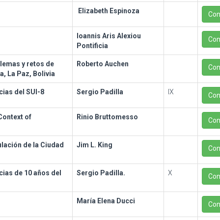
Elizabeth Espinoza
Con
Ioannis Aris Alexiou
Con
Pontificia
lemas y retos de
Roberto Auchen
Con
, La Paz, Bolivia
ias del SUI-8
Sergio Padilla
IX
Con
Context of
Rinio Bruttomesso
Con
ulación de la Ciudad
Jim L. King
Con
ias de 10 años del
Sergio Padilla.
X
Con
María Elena Ducci
Con