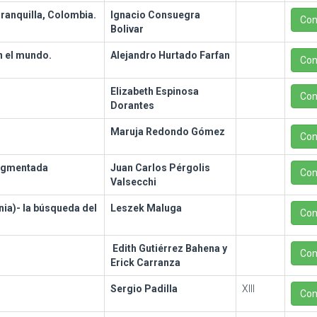
rranquilla, Colombia.
Ignacio Consuegra
Con
Bolivar
n el mundo.
Alejandro Hurtado Farfan
Con
Elizabeth Espinosa
Con
Dorantes
Maruja Redondo Gómez
Con
ragmentada
Juan Carlos Pérgolis
Con
Valsecchi
ia)- la búsqueda del
Leszek Maluga
Con
Edith Gutiérrez Bahena y
Con
Erick Carranza
Sergio Padilla
XIII
Con